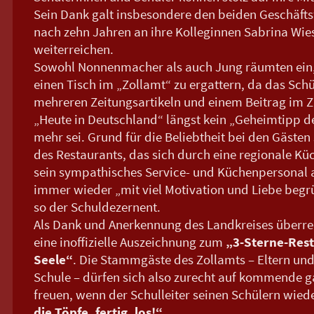
Sein Dank galt insbesondere den beiden Geschäfts
nach zehn Jahren an ihre Kolleginnen Sabrina Wie
weiterreichen.
Sowohl Nonnenmacher als auch Jung räumten ein, da
einen Tisch im „Zollamt“ zu ergattern, da das Sch
mehreren Zeitungsartikeln und einem Beitrag im
„Heute in Deutschland“ längst kein „Geheimtipp d
mehr sei. Grund für die Beliebtheit bei den Gästen 
des Restaurants, das sich durch eine regionale Kü
sein sympathisches Service- und Küchenpersonal 
immer wieder „mit viel Motivation und Liebe begr
so der Schuldezernent.
Als Dank und Anerkennung des Landkreises überre
eine inoffizielle Auszeichnung zum
„3-Sterne-Rest
Seele“
. Die Stammgäste des Zollamts – Eltern und
Schule – dürfen sich also zurecht auf kommende 
freuen, wenn der Schulleiter seinen Schülern wi
die Töpfe, fertig, los!“