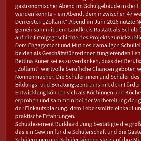
gastronomischer Abend im Schulgebäude in der He
werden konnte – ein Abend, dem inzwischen 47 wei
Den ersten „Zollamt“-Abend im Jahr 2026 nutzte
gemeinsam mit dem Landkreis Rastatt als Schulträ
auf die Erfolgsgeschichte des Projekts zurückzubli
Dem Engagement und Mut des damaligen Schulleit
beiden als Geschäftsführerinnen fungierenden Leh
Bettina Kuner sei es zu verdanken, dass der Beruf
„Zollamt“ wertvolle berufliche Chancen geboten 
Nonnenmacher. Die Schülerinnen und Schüler de
Bildungs- und Beratungszentrums mit dem Förder
Entwicklung können sich als Köchinnen und Köche
erproben und sammeln bei der Vorbereitung der 
der Einkaufsplanung, dem Lebensmitteleinkauf un
praktische Erfahrungen.
Schuldezernent Burkhard Jung bestätigte die groß
das ein Gewinn für die Schülerschaft und die Gäste
Schülerinnen und Schüler können stolz auf ihre Mit