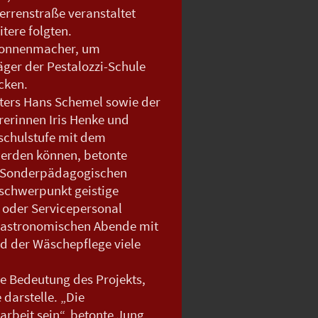
rrenstraße veranstaltet
tere folgten.
 Nonnenmacher, um
ger der Pestalozzi-Schule
cken.
ers Hans Schemel sowie der
rerinnen Iris Henke und
sschulstufe mit dem
werden können, betonte
s Sonderpädagogischen
schwerpunkt geistige
 oder Servicepersonal
gastronomischen Abende mit
d der Wäschepflege viele
e Bedeutung des Projekts,
 darstelle. „Die
arbeit sein“, betonte Jung.